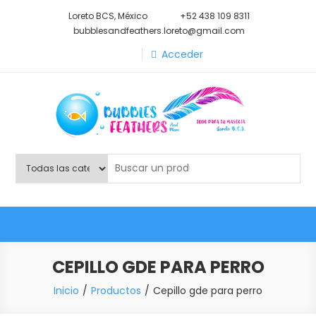
Saltar
Loreto BCS, México
+52 438 109 8311
al
bubblesandfeathers.loreto@gmail.com
contenido
Acceder
Shop Bubbles Feathers And
Todo para tu mascota.
More
CEPILLO GDE PARA PERRO
Inicio
Productos
Cepillo gde para perro