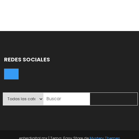
REDES SOCIALES
enterdigital.mx
|
Tema: Easy Store de
Mystery Themes