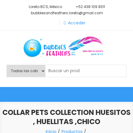
Saltar
Loreto BCS, México
+52 438 109 8311
al
bubblesandfeathers.loreto@gmail.com
contenido
Acceder
Shop Bubbles Feathers And
Todo para tu mascota.
More
COLLAR PETS COLLECTION HUESITOS
, HUELLITAS ,CHICO
Inicio
Productos